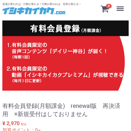
意識が変われば、行動が変わる！行動が変われば、世界が変わる！
Menu
0
有料会員登録(月額課金) renewal版 再決済
用 ※新規受付はしておりません
¥ 2,970
税込
加算ポイント：
0
pt