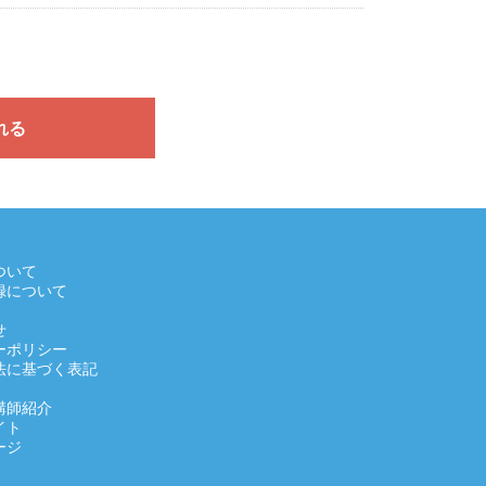
れる
ついて
録について
せ
ーポリシー
法に基づく表記
講師紹介
イト
ージ