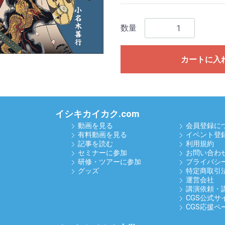
数量
カートに入
イシキカイカク.com
動画を見る
会員登録に
有料動画を見る
イベント登
記事を読む
利用規約
セミナーに参加
お問い合わ
研修・ツアーに参加
プライバシ
グッズ
特定商取引
運営会社
講演依頼・
CGS公式サ
CGS応援ペ